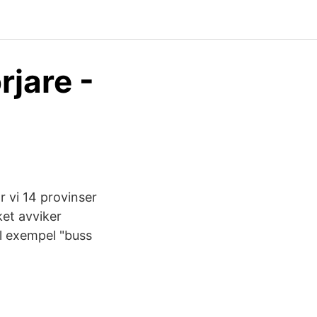
rjare -
r vi 14 provinser
ket avviker
l exempel "buss