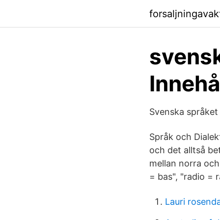
forsaljningava
svensk
Innehå
Svenska språket 
Språk och Dialekt
och det alltså be
mellan norra och
= bas", "radio = 
Lauri rosenda