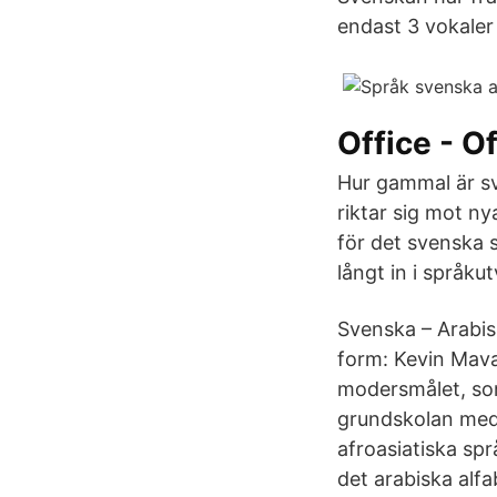
endast 3 vokaler
Office - O
Hur gammal är sv
riktar sig mot 
för det svenska 
långt in i språku
Svenska – Arabis
form: Kevin Mava
modersmålet, som
grundskolan med 
afroasiatiska sp
det arabiska alfa