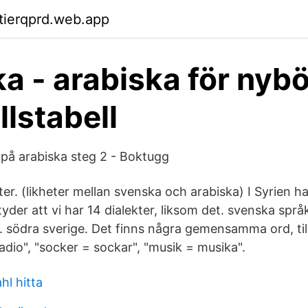
ktierqprd.web.app
a - arabiska för nybö
llstabell
på arabiska steg 2 - Boktugg
er. (likheter mellan svenska och arabiska) I Syrien ha
tyder att vi har 14 dialekter, liksom det. svenska språ
. södra sverige. Det finns några gemensamma ord, til
radio", "socker = sockar", "musik = musika".
hl hitta