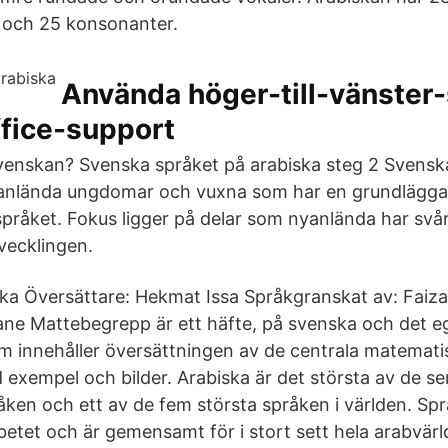
 och 25 konsonanter.
Använda höger-till-vänster-
ffice-support
enskan? Svenska språket på arabiska steg 2 Svenska
nyanlända ungdomar och vuxna som har en grundlägga
språket. Fokus ligger på delar som nyanlända har svå
tvecklingen.
ka Översättare: Hekmat Issa Språkgranskat av: Faiza
ne Mattebegrepp är ett häfte, på svenska och det e
 innehåller översättningen av de centrala matemati
exempel och bilder. Arabiska är det största av de se
råken och ett av de fem största språken i världen. Sp
betet och är gemensamt för i stort sett hela arabvärl