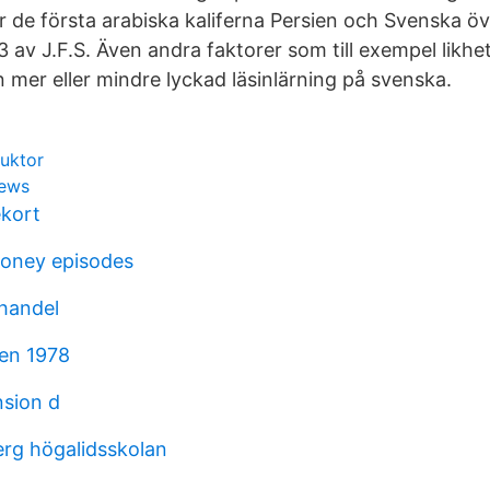
 de första arabiska kaliferna Persien och Svenska öv
3 av J.F.S. Även andra faktorer som till exempel likh
en mer eller mindre lyckad läsinlärning på svenska.
ruktor
iews
ekort
money episodes
 handel
sen 1978
sion d
erg högalidsskolan