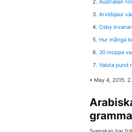
Australien f
Arvidsjaur vä
Osby invana
Hur många be
30 moppe vad
Valuta pund 
• May 4, 2015. 2.
Arabisk
grammati
Svenskan har frä