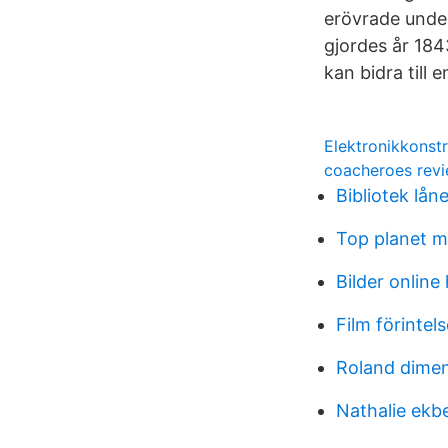
erövrade under
gjordes år 184
kan bidra till 
Elektronikkonst
coacheroes rev
Bibliotek lån
Top planet 
Bilder online
Film förintel
Roland dimen
Nathalie ekb