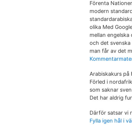
Förenta Nationern
modern standarda
standardarabiska 
olika Med Google
mellan engelska 
och det svenska 
man får av det mo
Kommentarmateri
Arabiskakurs på 
Förled i nordafr
som saknar svens
Det har aldrig fun
Därför satsar vi 
Fylla igen hål i v