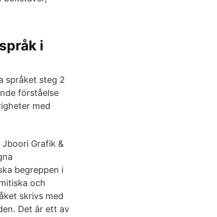
språk i
 språket steg 2
nde förståelse
righeter med
 Jboori Grafik &
gna
ska begreppen i
mitiska och
råket skrivs med
den. Det är ett av