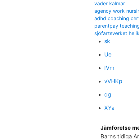
väder kalmar
agency work nursi
adhd coaching cert
parentpay teaching
sjöfartsverket heli
sk
Ue
IVm
vVHKp
qg
XYa
Jämförelse me
Barns tidiga A