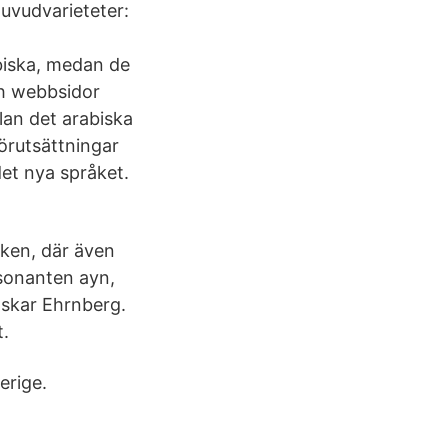
huvudvarieteter:
abiska, medan de
ch webbsidor
lan det arabiska
örutsättningar
det nya språket.
råken, där även
nsonanten ayn,
Oskar Ehrnberg.
t.
erige.