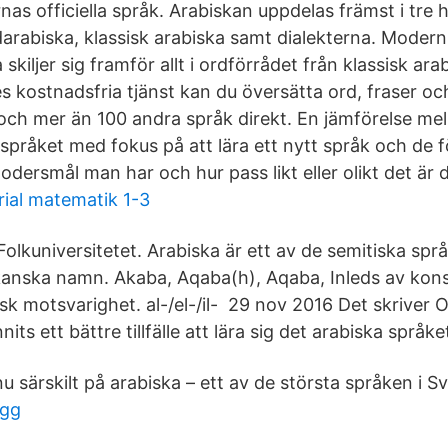
as officiella språk. Arabiskan uppdelas främst i tre 
rabiska, klassisk arabiska samt dialekterna. Modern
skiljer sig framför allt i ordförrådet från klassisk ar
s kostnadsfria tjänst kan du översätta ord, fraser o
och mer än 100 andra språk direkt. En jämförelse mel
språket med fokus på att lära ett nytt språk och de f
dersmål man har och hur pass likt eller olikt det är 
al matematik 1-3
Folkuniversitetet. Arabiska är ett av de semitiska sp
ikanska namn. Akaba, Aqaba(h), Aqaba, Inleds av ko
k motsvarighet. al-/el-/il- 29 nov 2016 Det skriver 
nits ett bättre tillfälle att lära sig det arabiska språke
nu särskilt på arabiska – ett av de största språken i Sv
ägg