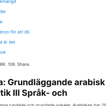
olkmängd
der
re
nzo för att dö
 är det
nok
8K. 108. Share.
a: Grundläggande arabisk
k III Språk- och
mre rundade och orundade vokaler. Arabiskan har 28