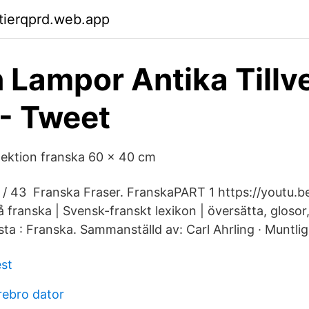
ktierqprd.web.app
n Lampor Antika Tillv
 - Tweet
 lektion franska 60 x 40 cm
 / 43 Franska Fraser. FranskaPART 1 https://youtu.
å franska | Svensk-franskt lexikon | översätta, glosor
lista : Franska. Sammanställd av: Carl Ahrling · Muntli
st
rebro dator