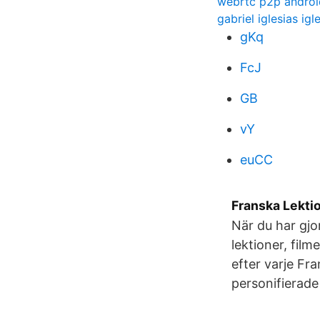
webrtc p2p androi
gabriel iglesias igl
gKq
FcJ
GB
vY
euCC
Franska Lektio
När du har gjo
lektioner, film
efter varje Fr
personifierade