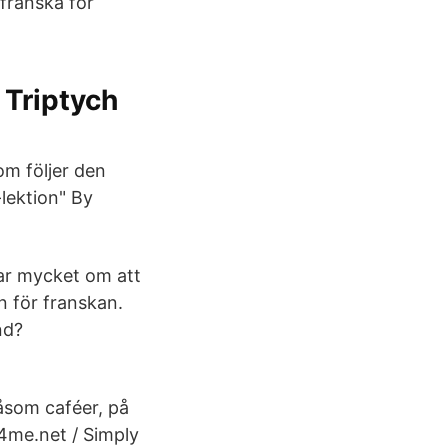
 franska för
 Triptych
om följer den
lektion" By
lar mycket om att
n för franskan.
nd?
åsom caféer, på
4me.net / Simply