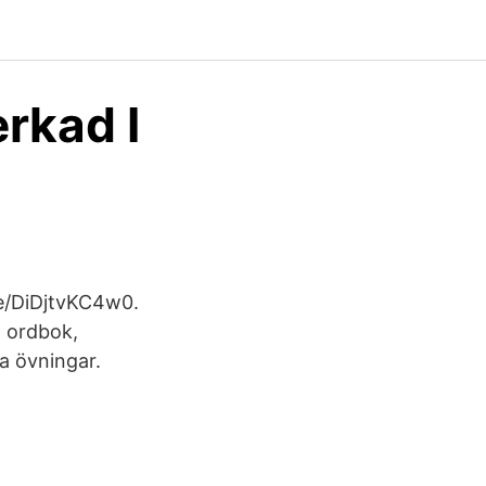
erkad I
be/DiDjtvKC4w0.
, ordbok,
ga övningar.