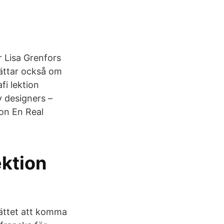
r Lisa Grenfors
rättar också om
fi lektion
v designers –
ion En Real
ektion
sättet att komma