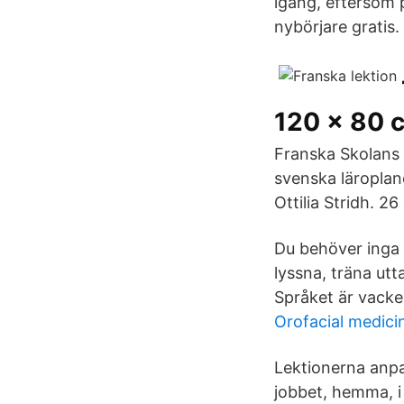
igång, eftersom p
nybörjare gratis. 
120 x 80 
Franska Skolans 
svenska läroplan
Ottilia Stridh. 26
Du behöver inga 
lyssna, träna ut
Språket är vacke
Orofacial medici
Lektionerna anpa
jobbet, hemma, i