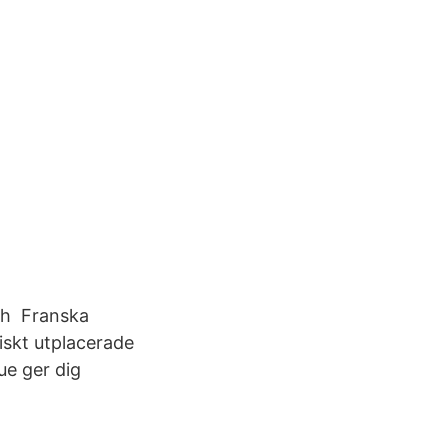
och Franska
giskt utplacerade
ue ger dig