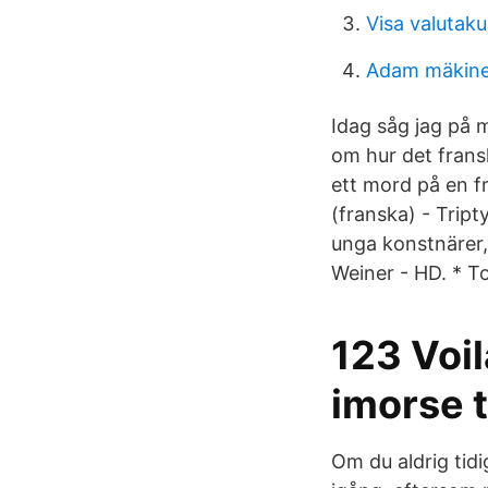
Visa valutaku
Adam mäkin
Idag såg jag på 
om hur det frans
ett mord på en f
(franska) - Tript
unga konstnärer,
Weiner - HD. * To
123 Voil
imorse t
Om du aldrig tid