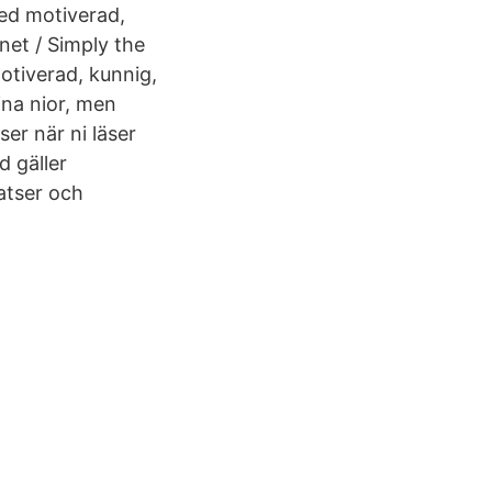
ed motiverad,
et / Simply the
tiverad, kunnig,
ina nior, men
ser när ni läser
d gäller
atser och