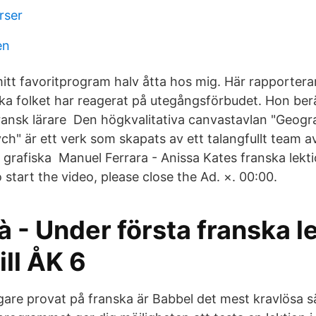
rser
en
mitt favoritprogram halv åtta hos mig. Här rapportera
ka folket har reagerat på utegångsförbudet. Hon be
ransk lärare Den högkvalitativa canvastavlan "Geogra
ych" är ett verk som skapats av ett talangfullt team a
 grafiska Manuel Ferrara - Anissa Kates franska lekt
 start the video, please close the Ad. ×. 00:00.
à - Under första franska l
ill ÅK 6
igare provat på franska är Babbel det mest kravlösa 