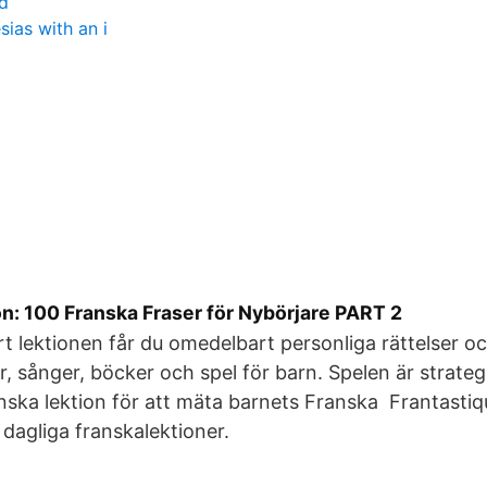
d
esias with an i
n: 100 Franska Fraser för Nybörjare PART 2
rt lektionen får du omedelbart personliga rättelser 
er, sånger, böcker och spel för barn. Spelen är strate
anska lektion för att mäta barnets Franska Frantastiq
 dagliga franskalektioner.