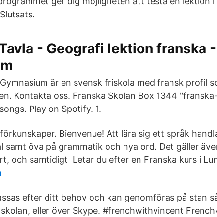
rogrammet ger dig möjligheten att testa en lektion i
Slutsats.
Tavla - Geografi lektion franska -
cm
Gymnasium är en svensk friskola med fransk profil s
en. Kontakta oss. Franska Skolan Box 1344 "franska-
 songs. Play on Spotify. 1.
förkunskaper. Bienvenue! Att lära sig ett språk hand
tal samt öva på grammatik och nya ord. Det gäller äve
rt, och samtidigt Letar du efter en Franska kurs i Lu
n
ssas efter ditt behov och kan genomföras på stan s
 skolan, eller över Skype. #frenchwithvincent French