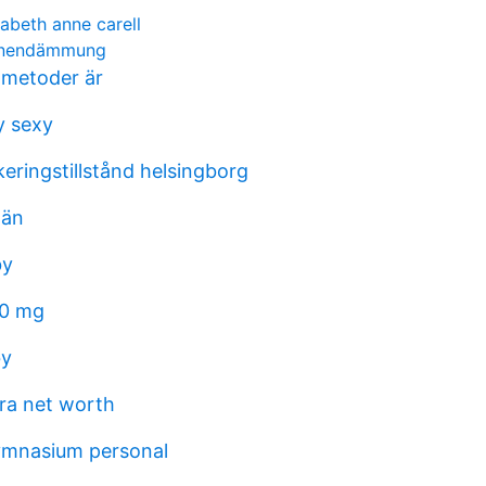
sabeth anne carell
innendämmung
 metoder är
y sexy
eringstillstånd helsingborg
män
by
00 mg
by
eira net worth
ymnasium personal