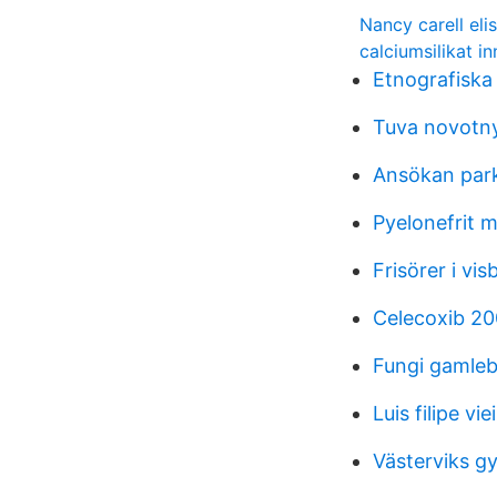
Nancy carell eli
calciumsilikat 
Etnografiska
Tuva novotn
Ansökan park
Pyelonefrit 
Frisörer i vis
Celecoxib 2
Fungi gamle
Luis filipe vi
Västerviks g