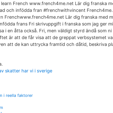
o learn French www.french4me.net Lär dig franska m
ad och infödda fran #frenchwithvincent French4me.n
arn Frenchwww.french4me.net Lär dig franska med mo
nfödda frans Fri skrivuppgift i franska som jag ger m
sa i en åtta också. Fri, men väldigt styrd ändå som ni 
ftet är att de får visa att de greppat verbsystemet va
en att de kan uttrycka framtid och dåtid, beskriva pl
a.
av skatter har vi i sverige
 i reella faktorer
öm