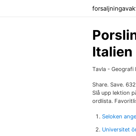
forsaljningava
Porsli
Italien
Tavla - Geografi
Share. Save. 632
Slå upp lektion p
ordlista. Favorit
Seloken ange
Universitet ö