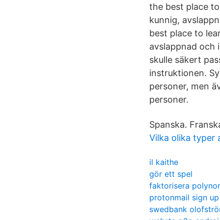
the best place t
kunnig, avslappn
best place to le
avslappnad och i
skulle säkert pas
instruktionen. Sy
personer, men äv
personer.
Spanska. Fransk
Vilka olika typer 
il kaithe
gör ett spel
faktorisera polynom
protonmail sign up
swedbank olofstr