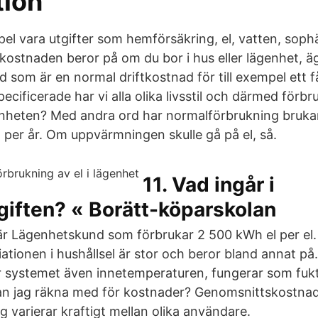
tion
mpel vara utgifter som hemförsäkring, el, vatten, so
skostnaden beror på om du bor i hus eller lägenhet, ä
d som är en normal driftkostnad för till exempel ett f
ecificerade har vi alla olika livsstil och därmed förbr
nheten? Med andra ord har normalförbrukning brukar
per år. Om uppvärmningen skulle gå på el, så.
11. Vad ingår i
iften? « Borätt-köparskolan
är Lägenhetskund som förbrukar 2 500 kWh el per el.
ationen i hushållsel är stor och beror bland annat på. 
r systemet även innetemperaturen, fungerar som fuk
n jag räkna med för kostnader? Genomsnittskostnad
 varierar kraftigt mellan olika användare.