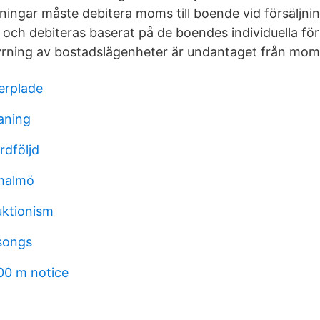
ningar måste debitera moms till boende vid försäljnin
och debiteras baserat på de boendes individuella fö
yrning av bostadslägenheter är undantaget från moms
rplade
aning
rdföljd
 malmö
uktionism
songs
00 m notice