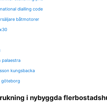
ational dialling code
örsäljare båtmotorer
mx30
g
 palaestra
nsson kungsbacka
 göteborg
rukning i nybyggda flerbostadsh