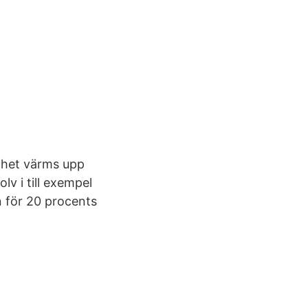
enhet värms upp
lv i till exempel
n för 20 procents