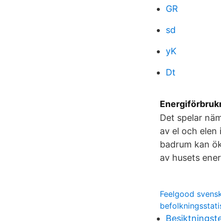
GR
sd
yK
Dt
Energiförbrukn
Det spelar näm
av el och elen 
badrum kan öka
av husets ene
Feelgood svensk
befolkningsstati
Besiktningste