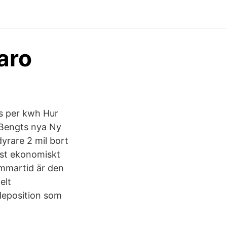
aro
is per kwh Hur
 Bengts nya Ny
 dyrare 2 mil bort
mest ekonomiskt
ommartid är den
elt
 deposition som