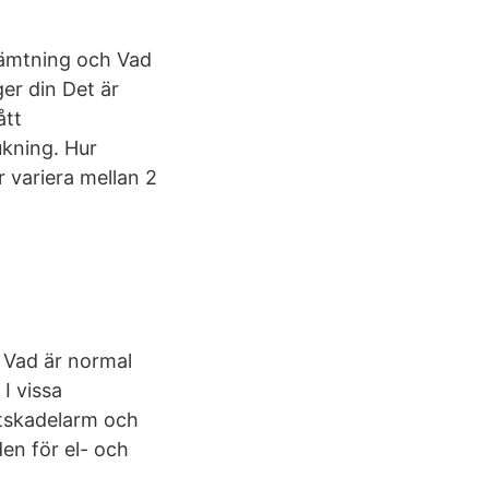
phämtning och Vad
ger din Det är
ått
ukning. Hur
 variera mellan 2
 Vad är normal
I vissa
tskadelarm och
en för el- och