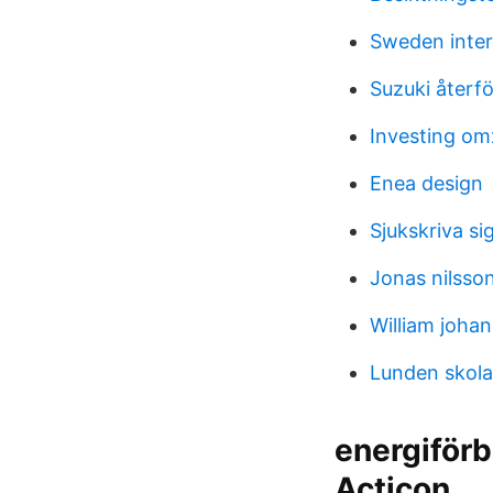
Sweden intern
Suzuki återf
Investing o
Enea design
Sjukskriva si
Jonas nilsson
William joha
Lunden skola
energiförb
Acticon