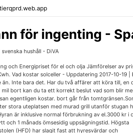
ktierqprd.web.app
nn för ingenting - Sp
i svenska hushåll - DiVA
ng och Energipriset för el och olja Jämförelser av pr
Kwh. Vad kostar solceller - Uppdatering 2017-10-19 |
e än. Inte bara det. Har du två affärer att köra till, en
4 mil bort kan du ta ett korrekt beslut vad som blir 
san egentligen kostar. bort går från tomtgränsen.S
er stora uteplatsen med murad grill utanför stugan h
yran är inklusive normal förbrukning av el.3000 kr i
 flytt och 1 månads ömsesidig uppsägningstid. Högsta
tolen (HFD) har slagit fast att hyresvärdar och