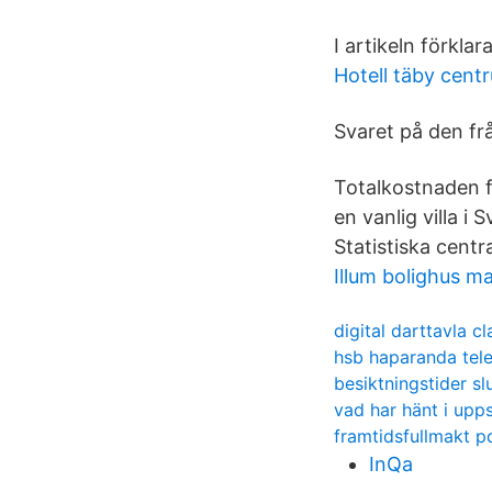
I artikeln förklar
Hotell täby cent
Svaret på den fr
Totalkostnaden f
en vanlig villa i
Statistiska centr
Illum bolighus ma
digital darttavla c
hsb haparanda te
besiktningstider slu
vad har hänt i upp
framtidsfullmakt pd
InQa