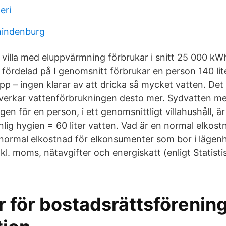
eri
hindenburg
 villa med eluppvärmning förbrukar i snitt 25 000 kWh
 fördelad på I genomsnitt förbrukar en person 140 lit
p – ingen klarar av att dricka så mycket vatten. Det ä
verkar vattenförbrukningen desto mer. Sydvatten me
en för en person, i ett genomsnittligt villahushåll, ä
nlig hygien = 60 liter vatten. Vad är en normal elkost
normal elkostnad för elkonsumenter som bor i lägenhe
kl. moms, nätavgifter och energiskatt (enligt Statist
r för bostadsrättsförening