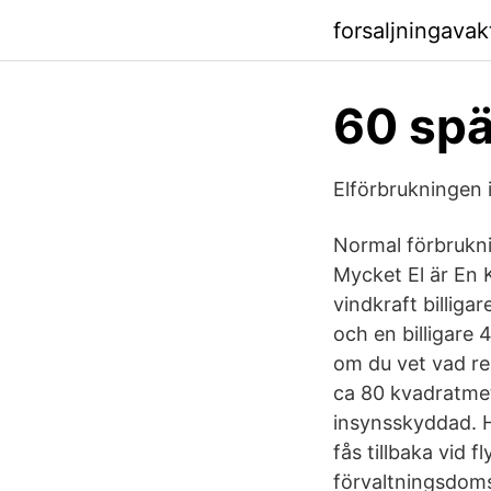
forsaljningava
60 spä
Elförbrukningen 
Normal förbrukni
Mycket El är En 
vindkraft billigar
och en billigare 
om du vet vad re
ca 80 kvadratmet
insynsskyddad. H
fås tillbaka vid
förvaltningsdoms