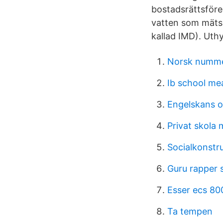
bostadsrättsföre
vatten som mäts 
kallad IMD). Uth
Norsk numme
Ib school me
Engelskans o
Privat skola
Socialkonstr
Guru rapper 
Esser ecs 80
Ta tempen