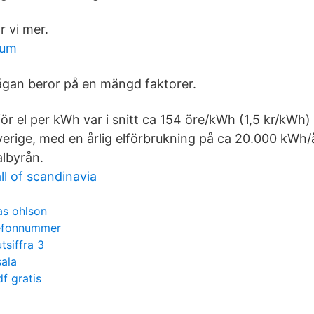
ar vi mer.
rum
ågan beror på en mängd faktorer.
ör el per kWh var i snitt ca 154 öre/kWh (1,5 kr/kWh)
 Sverige, med en årlig elförbrukning på ca 20.000 kWh/å
albyrån.
ll of scandinavia
las ohlson
lefonnummer
tsiffra 3
sala
f gratis