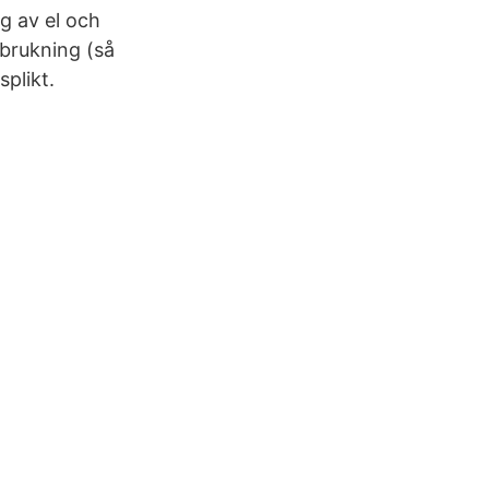
g av el och
rbrukning (så
plikt.