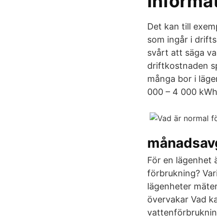
informa
Det kan till exe
som ingår i drift
svårt att säga va
driftkostnaden sp
många bor i läge
000 – 4 000 kWh 
månadsavg
För en lägenhet 
förbrukning? Vari
lägenheter mäte
övervakar Vad ka
vattenförbrukning