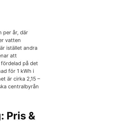
 per år, där
er vatten
r istället andra
nar att
r fördelad på det
nad för 1 kWh i
t är cirka 2,15 –
iska centralbyrån
: Pris &