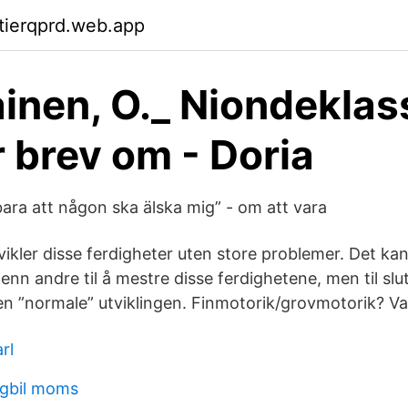
ktierqprd.web.app
inen, O._ Niondeklas
r brev om - Doria
u bara att någon ska älska mig” - om att vara
tvikler disse ferdigheter uten store problemer. Det k
 enn andre til å mestre disse ferdighetene, men til slut
en ”normale” utviklingen. Finmotorik/grovmotorik? Va
rl
ngbil moms