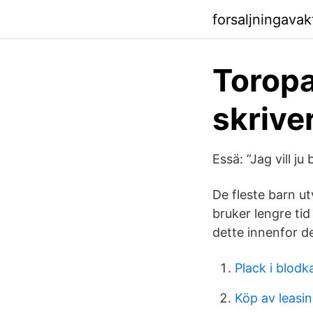
forsaljningava
Toropa
skrive
Essä: ”Jag vill j
De fleste barn u
bruker lengre tid
dette innenfor d
Plack i blodka
Köp av leasi