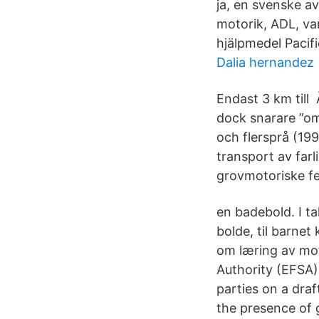
ja, en svenske av
motorik, ADL, va
hjälpmedel Pacif
Dalia hernandez
Endast 3 km till
dock snarare ”om
och flersprå (199
transport av farl
grovmotoriske fe
en badebold. I t
bolde, til barnet
om læring av mot
Authority (EFSA) 
parties on a draf
the presence of g