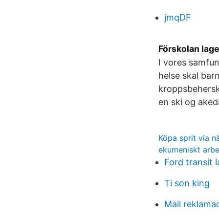
jmqDF
Förskolan lag
I vores samfu
helse skal bar
kroppsbeherske
en ski og aked
Köpa sprit via n
ekumeniskt arbe
Ford transit l
Ti son king
Mail reklama