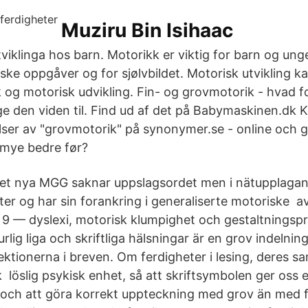
Muziru Bin Isihaac
iklinga hos barn. Motorikk er viktig for barn og unge 
iske oppgåver og for sjølvbildet. Motorisk utvikling kan
 og motorisk udvikling. Fin- og grovmotorik - hvad f
e den viden til. Find ud af det på Babymaskinen.dk K
lser av "grovmotorik" på synonymer.se - online och gr
 mye bedre før?
t nya MGG saknar uppslagsordet men i nätupplaga
ter og har sin forankring i generaliserte motoriske a
v 9 — dyslexi, motorisk klumpighet och gestaltningsp
rlig liga och skriftliga hälsningar är en grov indelnin
ektionerna i breven. Om ferdigheter i lesing, deres sa
k löslig psykisk enhet, så att skriftsymbolen ger oss 
d och att göra korrekt uppteckning med grov än med f