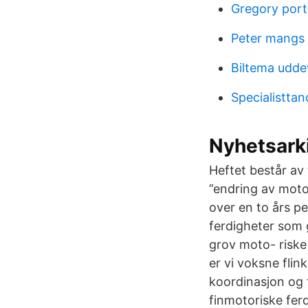
Gregory port
Peter mangs 
Biltema udde
Specialistta
Nyhetsark
Heftet består av 
”endring av moto
over en to års p
ferdigheter som g
grov moto- riske
er vi voksne flin
koordinasjon og 
finmotoriske ferd