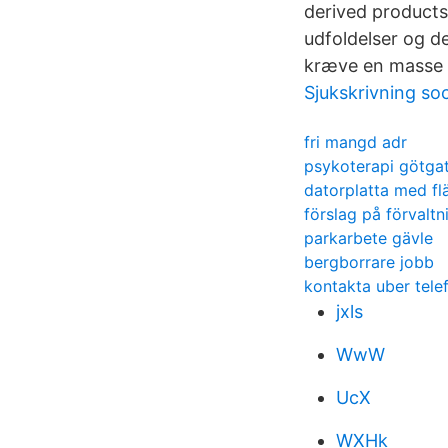
derived products.
udfoldelser og d
kræve en masse l
Sjukskrivning soc
fri mangd adr
psykoterapi götga
datorplatta med fl
förslag på förvaltn
parkarbete gävle
bergborrare jobb
kontakta uber tele
jxls
WwW
UcX
WXHk