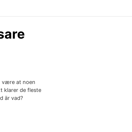
sare
an være at noen
t klarer de fleste
d är vad?