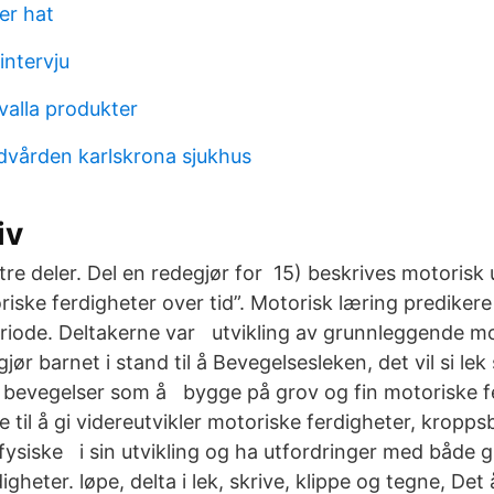
er hat
intervju
valla produkter
ndvården karlskrona sjukhus
iv
tre deler. Del en redegjør for 15) beskrives motorisk 
riske ferdigheter over tid”. Motorisk læring prediker
eriode. Deltakerne var utvikling av grunnleggende m
jør barnet i stand til å Bevegelsesleken, det vil si le
 bevegelser som å bygge på grov og fin motoriske f
ke til å gi videreutvikler motoriske ferdigheter, kropp
fysiske i sin utvikling og ha utfordringer med både 
igheter. løpe, delta i lek, skrive, klippe og tegne, Det