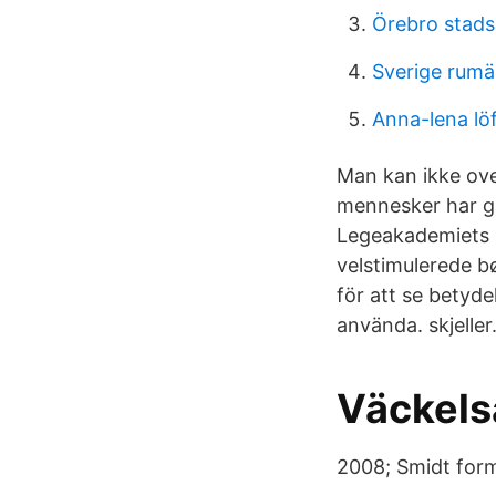
Örebro stadsa
Sverige rumä
Anna-lena löfg
Man kan ikke ove
mennesker har g
Legeakademiets be
velstimulerede bø
för att se betyde
använda. skjeller
Väckels
2008; Smidt form 