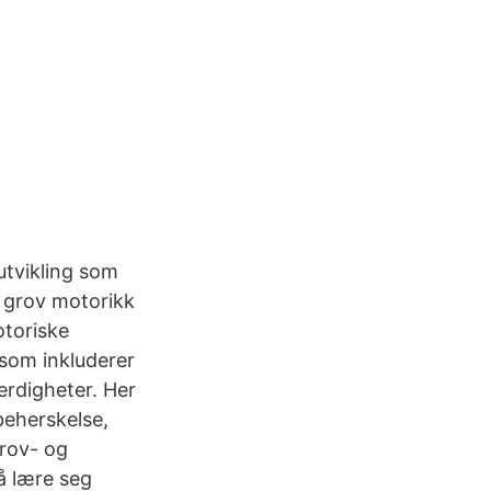
utvikling som
e grov motorikk
otoriske
k som inkluderer
erdigheter. Her
sbeherskelse,
grov- og
 å lære seg