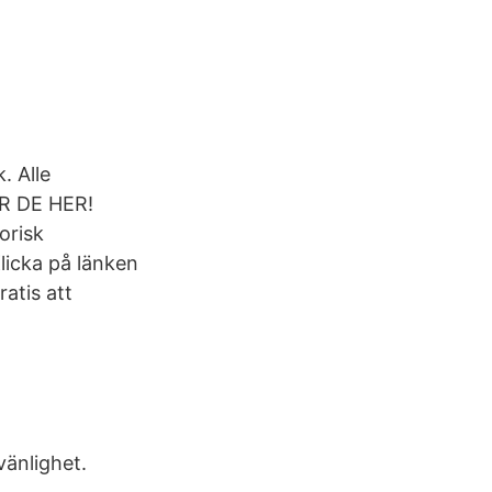
. Alle
ER DE HER!
orisk
Klicka på länken
atis att
vänlighet.