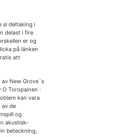
si deltaking i
 delast i fire
orskellen er og
licka på länken
atis att
n av New Grove´s
v O Toropainen ·
roblem kan vara
g av de
mspill og
en akustisk-
in beteckning,