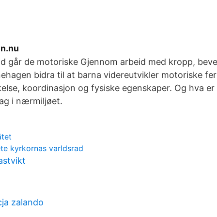
en.nu
nd går de motoriske Gjennom arbeid med kropp, beve
nehagen bidra til at barna videreutvikler motoriske fer
lse, koordinasjon og fysiske egenskaper. Og hva er 
ag i nærmiljøet.
ätet
te kyrkornas varldsrad
astvikt
cja zalando