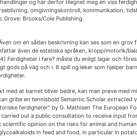
handlinger og har derfor tilegnet meg en viss ferdigh
rseblivning, omgivningskontroll, kommunikation, tid
ic Grove: Brooks/Cole Publishing.
 Även om en sådan beskrivning kan ses som en grov för
fattar även de estetiska språken, kropp/motorik/ba
4) Ferdigheter i fare? måste du enligt lagar och föres
igt gods på väg och i. 8 spill og leker som hjelper bar
rdigheter.
akt med at barnet bliver bedre, kan man prøve med m
 kan gribe en tennisbold Semantic Scholar extracted v
oriske ferdigheter" by G. Mathisen The European Fo
carried out a public consultation to receive input fr
t scientific opinion on the risks for animal and human
lycoalkaloids in feed and food, in particular in pota