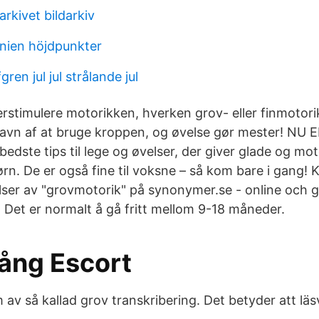
rkivet bildarkiv
nien höjdpunkter
ren jul jul strålande jul
rstimulere motorikken, hverken grov- eller finmotorik
avn af at bruge kroppen, og øvelse gør mester! NU 
dste tips til lege og øvelser, der giver glade og mot
rn. De er også fine til voksne – så kom bare i gang! 
lser av "grovmotorik" på synonymer.se - online och gr
. Det er normalt å gå fritt mellom 9-18 måneder.
ång Escort
av så kallad grov transkribering. Det betyder att läs