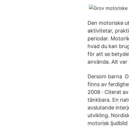
Den motoriske utv
aktivitetar, prakt
periodar. Motorik
hvad du kan brug
för att se betyde
använda. Alt var
Dersom barna De
finns av ferdighe
2008 · Citerat a
tänkbara. En natu
avslutande interj
utvikling. Nordis
motorisk ljudbil