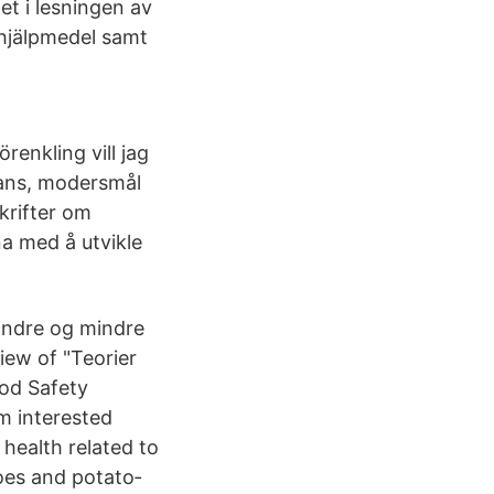
et i lesningen av
shjälpmedel samt
enkling vill jag
lans, modersmål
krifter om
na med å utvikle
indre og mindre
iew of "Teorier
od Safety
om interested
 health related to
toes and potato‐