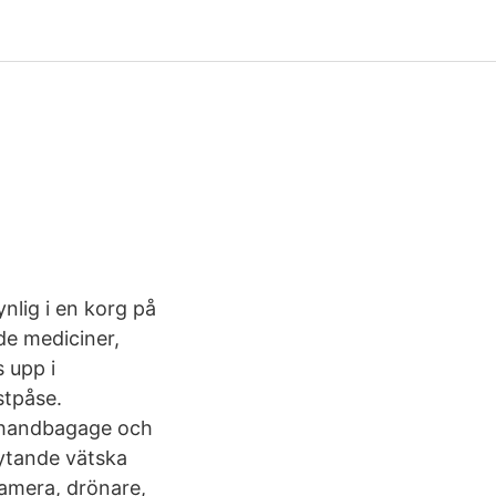
nlig i en korg på
de mediciner,
 upp i
stpåse.
r handbagage och
lytande vätska
kamera, drönare,