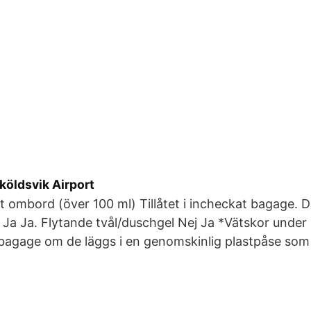
köldsvik Airport
et ombord (över 100 ml) Tillåtet i incheckat bagage. D
) Ja Ja. Flytande tvål/duschgel Nej Ja *Vätskor under
bagage om de läggs i en genomskinlig plastpåse so