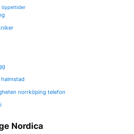
 öppettider
ng
kniker
gg
m halmstad
heten norrköping telefon
i
e Nordica