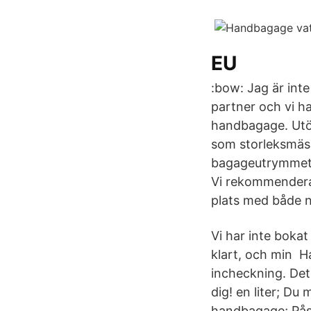
EU
:bow: Jag är inte
partner och vi h
handbagage. Utöv
som storleksmäss
bagageutrymmet i
Vi rekommenderar
plats med både n
Vi har inte boka
klart, och min H
incheckning. Det
dig! en liter; Du
handbagage; Påse