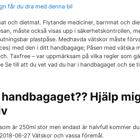
gn får du dra med denna bil
at och dietmat. Flytande mediciner, barnmat och di
san, måste också visas upp i säkerhetskontrollen, 
rslutningsbar plastpåse. Medhavda vätskor måste förva
es) med den i ditt handbagage; Påsen med vätska må
ch. Taxfree – var uppmärksam på vilka regler som gäl
e Se till att du vet vad du har i handbagaget och se til
i handbagaget?? Hjälp mig
iv
 som är 250ml stor men endast är halvfull kommer du
. 2018-06-27 Vätskor och vassa föremål.