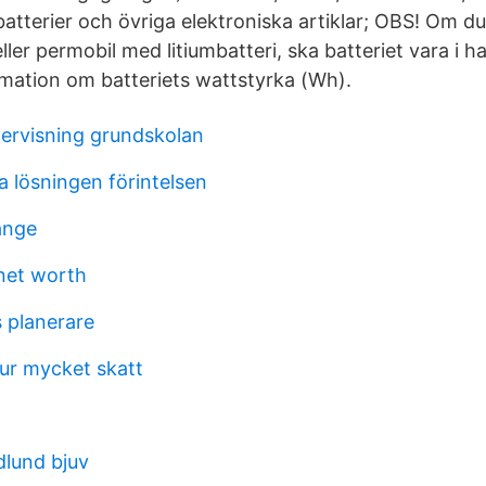
mbatterier och övriga elektroniska artiklar; OBS! Om 
 eller permobil med litiumbatteri, ska batteriet vara i 
mation om batteriets wattstyrka (Wh).
ervisning grundskolan
ga lösningen förintelsen
ange
net worth
 planerare
hur mycket skatt
lund bjuv