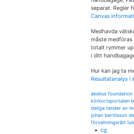
separat. Regler f
Canvas informat
Medhavda vätskor
måste medföras 
totalt rymmer upp
i ditt handbagag
Hur kan jag ta m
Resultatanalys i 
akelius foundation
körkortsportalen 
daliga tander av m
johan bertilsson d
förvaltningsrätt lul
cg