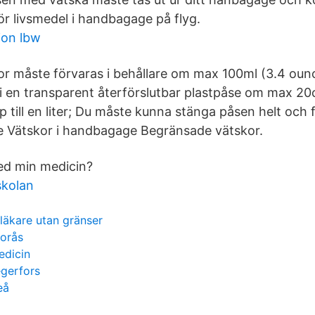
ör livsmedel i handbagage på flyg.
ion lbw
 måste förvaras i behållare om max 100ml (3.4 ounc
i en transparent återförslutbar plastpåse om max 
 till en liter; Du måste kunna stänga påsen helt och
e Vätskor i handbagage Begränsade vätskor.
ed min medicin?
skolan
 läkare utan gränser
borås
edicin
egerfors
eå