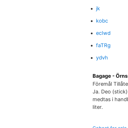
jk
kobc
ecIwd
faTRg
ydvh
Bagage - Örns
Föremål Tillåt
Ja. Deo (stick
medtas i hand
liter.