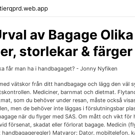
ktierqprd.web.app
Urval av Bagage Olika
er, storlekar & färger
ka får man ha i handbagaget? - Jonny Nyfiken
med vätskor från ditt handbagage och lägg den väl sy
tskontrollen. Mediciner, barnmat och dietmat. Flytan
mat, som du behöver under resan, måste också visas
len, men de behöver inte läggas i förslutningsbar pla
bagage när du flyger med SAS. Om mått och vikt fö
id försenat, skadat eller förlorat bagage. Medicin (f
t handbagageregler) Matvaror; Dator, mobiltelefon, 