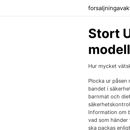
forsaljningava
Stort 
modell
Hur mycket väts
Plocka ur påsen 
bandet i säkerhe
barnmat och diet
säkerhetskontrol
Information om 
vad som händer v
ska packas enlig