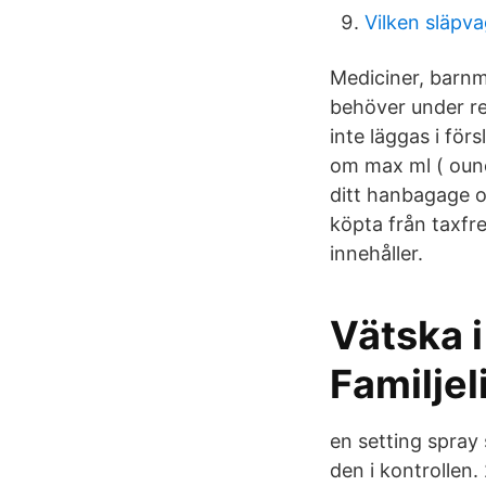
Vilken släpva
Mediciner, barnm
behöver under re
inte läggas i fö
om max ml ( ounc
ditt hanbagage o
köpta från taxfre
innehåller.
Vätska 
Familjel
en setting spray
den i kontrollen