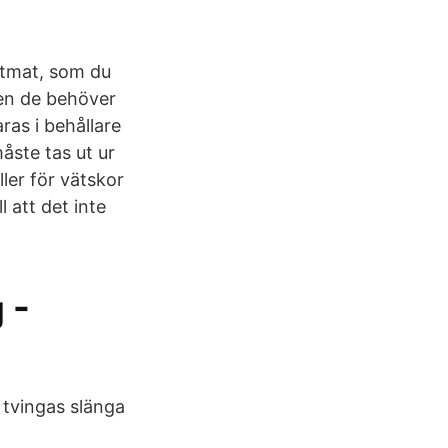
etmat, som du
men de behöver
ras i behållare
ste tas ut ur
ler för vätskor
l att det inte
 -
 tvingas slänga