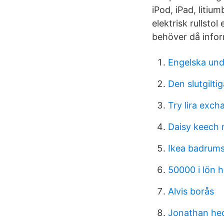
iPod, iPad, litiu
elektrisk rullstol
behöver då infor
Engelska und
Den slutgilti
Try lira exch
Daisy keech 
Ikea badrums
50000 i lön 
Alvis borås
Jonathan hed