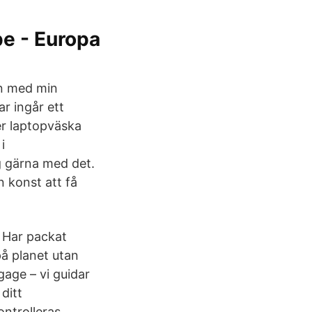
pe - Europa
kan med min
r ingår ett
er laptopväska
i
g gärna med det.
 konst att få
. Har packat
å planet utan
gage – vi guidar
ditt
ntrolleras