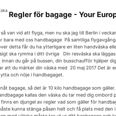
Regler för bagage - Your Euro
 så van vid att flyga, men nu ska jag till Berlin i vec
ar bara med oss handbagage På samtliga flygavgånga
er detta får du ha ytterligare en liten handväska ell
igt ska rymma i ditt övriga Din resväska ska läggas 
nnan du går på bussen, din busschaufför hjälper di
 att du märker din väska med 20 maj 2017 Det är en
ytta och nöje i handbagaget.
t nåt bagage, så det är 10 kilo handbagage som gäller
andbagage kallas den väska du tar med dig ombord p
 finns en djungel av regler vad som gäller för handba
 måste kunna stänga påsen helt och få plats med den i 
n med vätska måste tas ut ur ditt hanbagage och ko