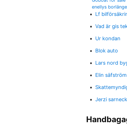
Goboat for sale
enellys borlänge
Lf bilförsäkri
Vad är gis te
Ur kondan
Blok auto
Lars nord by
Elin säfströ
Skattemyndig
Jerzi sarneck
Handbagag