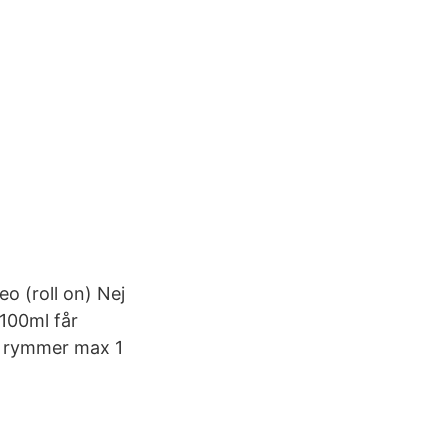
eo (roll on) Nej
 100ml får
m rymmer max 1